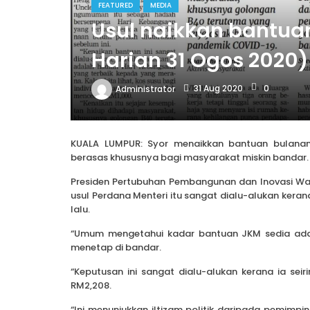
FEATURED
MEDIA
Usul naikkan bantua
Harian 31 Ogos 2020)
31 Aug 2020
0
Administrator
KUALA LUMPUR: Syor menaikkan bantuan bulana
berasas khususnya bagi masyarakat miskin bandar.
Presiden Pertubuhan Pembangunan dan Inovasi Wa
usul Perdana Menteri itu sangat dialu-alukan keran
lalu.
“Umum mengetahui kadar bantuan JKM sedia ada
menetap di bandar.
“Keputusan ini sangat dialu-alukan kerana ia s
RM2,208.
“Ini menunjukkan iltizam politik daripada pemimp