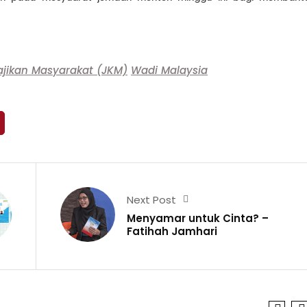
jikan Masyarakat (JKM)
Wadi Malaysia
Next Post
Menyamar untuk Cinta? –
Fatihah Jamhari