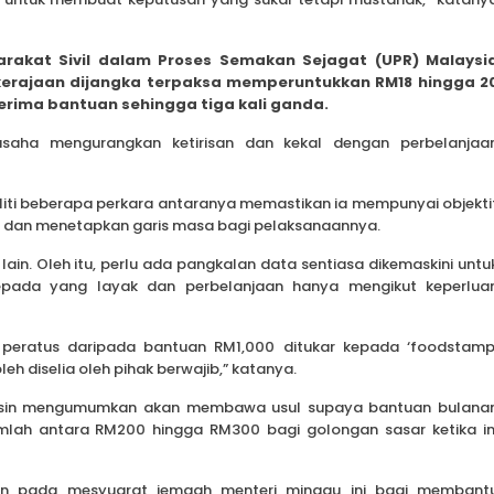
rakat Sivil dalam Proses Semakan Sejagat (UPR) Malaysi
kerajaan dijangka terpaksa memperuntukkan RM18 hingga 2
rima bantuan sehingga tiga kali ganda.
rusaha mengurangkan ketirisan dan kekal dengan perbelanjaa
liti beberapa perkara antaranya memastikan ia mempunyai objekti
 dan menetapkan garis masa bagi pelaksanaannya.
ain. Oleh itu, perlu ada pangkalan data sentiasa dikemaskini untu
pada yang layak dan perbelanjaan hanya mengikut keperlua
peratus daripada bantuan RM1,000 ditukar kepada ‘foodstamp
 diselia oleh pihak berwajib,” katanya.
Yassin mengumumkan akan membawa usul supaya bantuan bulana
mlah antara RM200 hingga RM300 bagi golongan sasar ketika in
an pada mesyuarat jemaah menteri minggu ini bagi membant