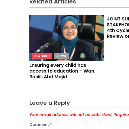
Related Articles
FEATURED
JOINT SU
STAKEHO
4th Cycle
Review o
FEATURED
VIEWS
Ensuring every child has
access to education – Wan
Roslili Abd Majid
Leave a Reply
Your email address will not be published.
Require
Comment
*