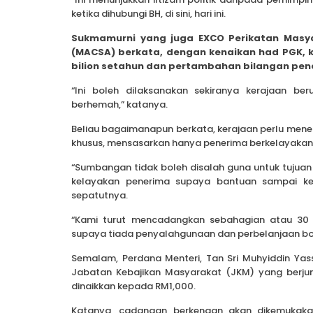
ketika dihubungi BH, di sini, hari ini.
Sukmamurni yang juga EXCO Perikatan Masya
(MACSA) berkata, dengan kenaikan had PGK, 
bilion setahun dan pertambahan bilangan pene
“Ini boleh dilaksanakan sekiranya kerajaan be
berhemah,” katanya.
Beliau bagaimanapun berkata, kerajaan perlu mene
khusus, mensasarkan hanya penerima berkelayakan
“Sumbangan tidak boleh disalah guna untuk tujuan l
kelayakan penerima supaya bantuan sampai ke
sepatutnya.
“Kami turut mencadangkan sebahagian atau 30 
supaya tiada penyalahgunaan dan perbelanjaan boleh
Semalam, Perdana Menteri, Tan Sri Muhyiddin 
Jabatan Kebajikan Masyarakat (JKM) yang berju
dinaikkan kepada RM1,000.
Katanya, cadangan berkenaan akan dikemukak