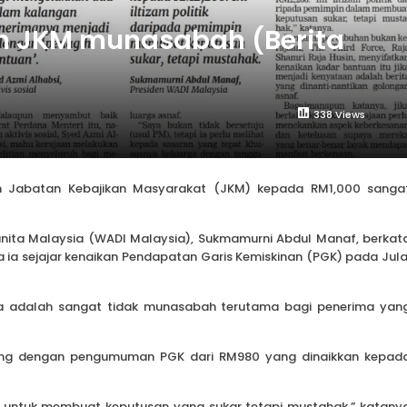
n JKM munasabah (Berita
338 Views
n Jabatan Kebajikan Masyarakat (JKM) kepada RM1,000 sanga
nita Malaysia (WADI Malaysia), Sukmamurni Abdul Manaf, berkat
a ia sejajar kenaikan Pendapatan Garis Kemiskinan (PGK) pada Jula
 adalah sangat tidak munasabah terutama bagi penerima yan
eiring dengan pengumuman PGK dari RM980 yang dinaikkan kepad
in untuk membuat keputusan yang sukar tetapi mustahak,” katany