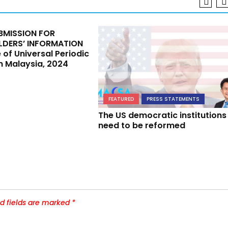
BMISSION FOR
LDERS’ INFORMATION
 of Universal Periodic
n Malaysia, 2024
FEATURED
PRESS STATEMENTS
The US democratic institutions
need to be reformed
d fields are marked
*