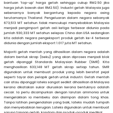
bantuan ‘top-up’ harga getah sehingga cukup RM2.50 jika
harga jatuh bawah dari RM2.50). Industri getah Malaysia juga
sebenarnya banyak bergantung kepada negara asing
terutamanya Thailand. Pengeluaran dalam negara sebanyak
673,513 MT setahun tidak mencukupi menyebabkan Malaysia
menjadi pengimport getah asli ketiga terbesar didunia pada
jumlah 930,333 MT setahun selepas China dan USA sedangkan
kita adalah negara pengeksport produk getah ke-4 terbesar
didunia dengan jumlah eksport 1.017 juta MT setahun.
Majoriti getah mentah yang dihasilkan dalam negara adalah
dalam bentuk skrap (beku) yang akan diproses menjadi blok
getah dipanggil Standards Malaysian Rubber (SMR). Kita
menghasilkan 633,148 MT getah skrap setiap tahun. SMR
digunakan untuk membuat produk yang lebih bersifat pejal
seperti tayar dan pelapik getah untuk industri. Getah mentah
cair atau dipanggil lateks sangat sedikit dihasilkan di Malaysia
kerana dikatakan sukar diuruskan kerana bentuknya adalah
cecair. Ia perlu dicampurkan dengan larutan ammonia untuk
mengelakkan ia membeku dan disimpan dalam tong khas.
Tanpa latihan pengendalian yang baik, lateks mudah tumpah
dan menyebabkan kerugian. Lateks digunakan untuk membuat
sarung tangan getah, kondom dan produk-produk medikal.