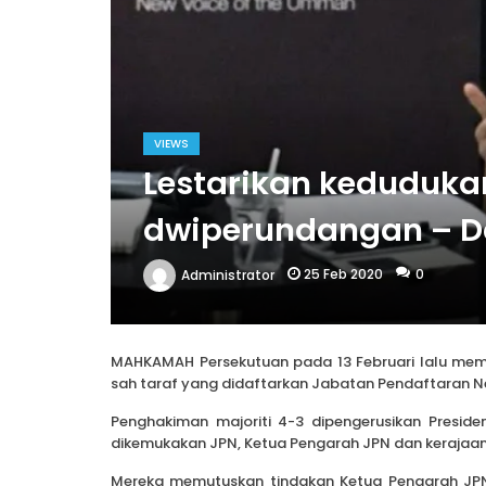
VIEWS
Lestarikan keduduka
dwiperundangan – Dan
25 Feb 2020
0
Administrator
MAHKAMAH Persekutuan pada 13 Februari lalu me
sah taraf yang didaftarkan Jabatan Pendaftaran Ne
Penghakiman majoriti 4-3 dipengerusikan Presi
dikemukakan JPN, Ketua Pengarah JPN dan kerajaan
Mereka memutuskan tindakan Ketua Pengarah JPN