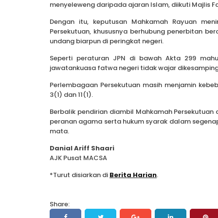
menyeleweng daripada ajaran Islam, diikuti Majlis 
Dengan itu, keputusan Mahkamah Rayuan meni
Persekutuan, khususnya berhubung penerbitan b
undang biarpun di peringkat negeri.
Seperti peraturan JPN di bawah Akta 299 mahu
jawatankuasa fatwa negeri tidak wajar dikesampin
Perlembagaan Persekutuan masih menjamin kebeb
3(1) dan 11(1).
Berbalik pendirian diambil Mahkamah Persekutuan 
peranan agama serta hukum syarak dalam segenap 
mata.
Danial Ariff Shaari
AJK Pusat MACSA
*Turut disiarkan di
Berita Harian
.
Share: