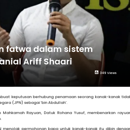
n fatwa dalam sistem
ial Ariff Shaari
349 Views
mbuat keputusan berhubung penamaan seorang kanak-kanak tida
gara (JPN) sebagai ‘bin Abdullah’.
den Mahkamah Rayuan, Datuk Rohana Yusuf, membenarkan rayua
.
 menolak permohonan bapa untuk kanak-kanak itu dibin denga