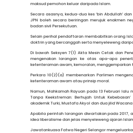
maksud pemohon keluar daripada Islam.
Secara asasnya, kedua-dua kes ‘bin Abdullah’ dan
JPN boleh secara beriringan merujuk enakmen ne
badan sivil Persekutuan.
Selain perihal pendaftaran membabitkan orang Is
doktrin yang bercanggah serta menyeleweng daripa
Di bawah Seksyen 7(1) Akta Mesin Cetak dan Pener
mengenakan larangan ke atas apa-apa penerbi
ketenteraman awam, kemoralan, menggemparkan f
Perkara 10(2)(a) membenarkan Parlimen mengenak
ketenteraman awam atau prinsip moral.
Namun, Mahkamah Rayuan pada 13 Februari lalu me
Tanpa Keekstreman: Berhujah Untuk Kebebasan’ y
akademik Turki, Mustafa Akyol dan dua jilid Wacana 
Apabila perintah larangan diwartakan pada 2017, 
idea liberalisme dan jelas menyeleweng ajaran Isla
Jawatankuasa Fatwa Negeri Selangor mengeluarkan