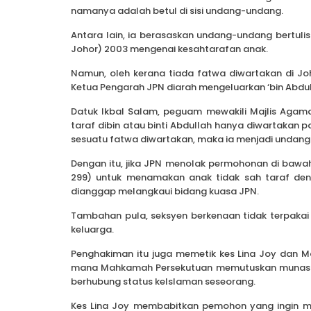
namanya adalah betul di sisi undang-undang.
Antara lain, ia berasaskan undang-undang bertuli
Johor) 2003 mengenai kesahtarafan anak.
Namun, oleh kerana tiada fatwa diwartakan di Joh
Ketua Pengarah JPN diarah mengeluarkan ‘bin Abdul
Datuk Ikbal Salam, peguam mewakili Majlis Agama
taraf dibin atau binti Abdullah hanya diwartakan pa
sesuatu fatwa diwartakan, maka ia menjadi undan
Dengan itu, jika JPN menolak permohonan di bawah
299) untuk menamakan anak tidak sah taraf de
dianggap melangkaui bidang kuasa JPN.
Tambahan pula, seksyen berkenaan tidak terpakai
keluarga.
Penghakiman itu juga memetik kes Lina Joy dan M
mana Mahkamah Persekutuan memutuskan munasab
berhubung status keIslaman seseorang.
Kes Lina Joy membabitkan pemohon yang ingin 