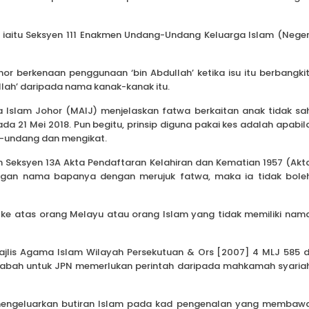
s iaitu Seksyen 111 Enakmen Undang-Undang Keluarga Islam (Neger
or berkenaan penggunaan ‘bin Abdullah’ ketika isu itu berbangkit
lah’ daripada nama kanak-kanak itu.
 Islam Johor (MAIJ) menjelaskan fatwa berkaitan anak tidak sa
da 21 Mei 2018. Pun begitu, prinsip diguna pakai kes adalah apabil
g-undang dan mengikat.
 Seksyen 13A Akta Pendaftaran Kelahiran dan Kematian 1957 (Akt
ngan nama bapanya dengan merujuk fatwa, maka ia tidak bole
 ke atas orang Melayu atau orang Islam yang tidak memiliki nam
ajlis Agama Islam Wilayah Persekutuan & Ors [2007] 4 MLJ 585 d
ah untuk JPN memerlukan perintah daripada mahkamah syaria
mengeluarkan butiran Islam pada kad pengenalan yang membaw